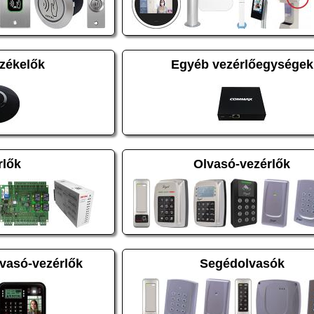
zékelők
Egyéb vezérlőegységek
rlők
Olvasó-vezérlők
lvasó-vezérlők
Segédolvasók