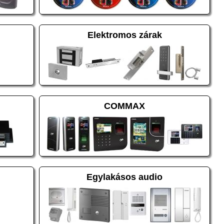
Elektromos zárak
COMMAX
Egylakásos audio