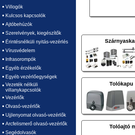
Villogók
Kulcsos kapcsolók
Ajtóbehúzók
Szerelvények, kiegészítők
Szárnyaska
Érintésnélküli nyitás-vezérlés
Vírusvédelem
Infrasorompók
Egyéb érzékelők
Egyéb vezérlőegységek
Tolókapu
Vezeték nélküli
villanykapcsolók
Vezérlők
Olvasó-vezérlők
Ujjlenyomat olvasó-vezérlők
Arcfelismerő olvasó-vezérlők
Tolóajtó 
Segédolvasók