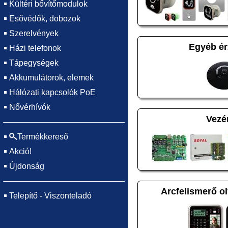
Kültéri bővítőmodulok
Esővédők, dobozok
Szerelvények
Egyéb ér
Házi telefonok
Tápegységek
Akkumulátorok, elemek
Hálózati kapcsolók PoE
Nővérhívók
Vezé
Termékkereső
Akció!
Újdonság
Arcfelismerő o
Telepítő - Viszonteladó