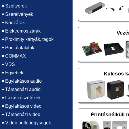
Szoftverek
Szerelvények
Kódzárak
Elektromos zárak
Vezé
Proximity kártyák, tagok
Port átalakítók
COMMAX
VDS
Egyebek
Kulcsos k
Egylakásos audio
Társasházi audio
Lakáskészülékek
Egylakásos video
Érintésnélküli 
Társasházi video
Video beltériegységek