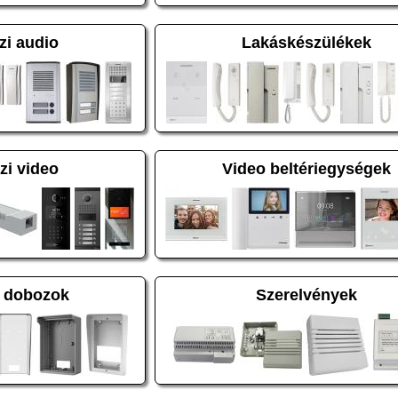
zi audio
Lakáskészülékek
zi video
Video beltériegységek
 dobozok
Szerelvények