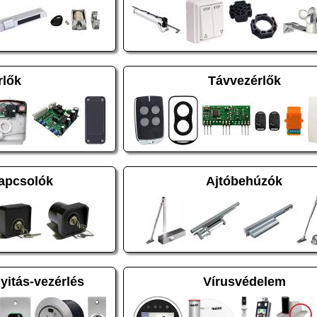
rlők
Távvezérlők
apcsolók
Ajtóbehúzók
nyitás-vezérlés
Vírusvédelem