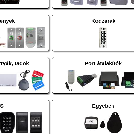
vények
Kódzárak
rtyák, tagok
Port átalakítók
S
Egyebek