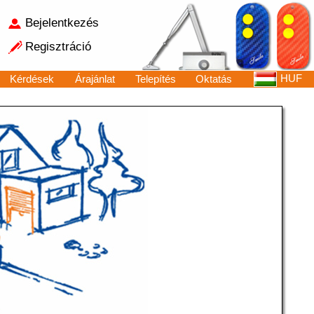
Bejelentkezés
Regisztráció
HUF
Kérdések
Árajánlat
Telepítés
Oktatás