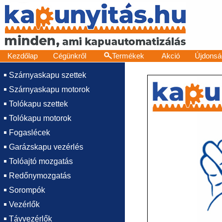
Kezdőlap
Cégünkről
Termékek
Akció
Újdonsá
Szárnyaskapu szettek
Szárnyaskapu motorok
Tolókapu szettek
Tolókapu motorok
Fogaslécek
Garázskapu vezérlés
Tolóajtó mozgatás
Redőnymozgatás
Sorompók
Vezérlők
Távvezérlők