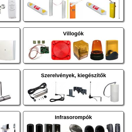
Villogók
Szerelvények, kiegészítők
Infrasorompók