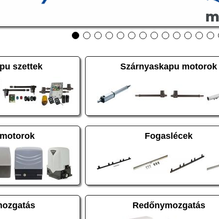
pu szettek
Szárnyaskapu motorok
 motorok
Fogaslécek
mozgatás
Redőnymozgatás