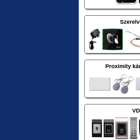
Szerel
Proximity ká
VD