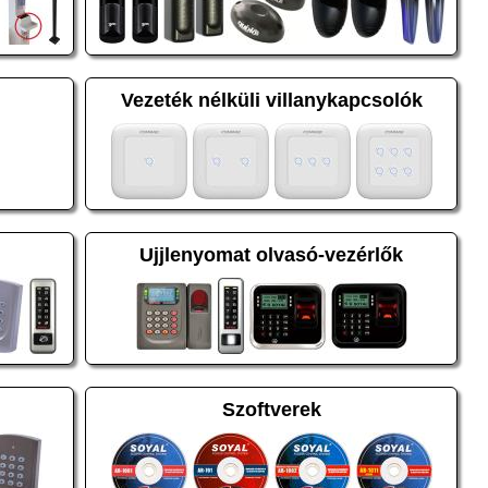
Vezeték nélküli villanykapcsolók
Ujjlenyomat olvasó-vezérlők
Szoftverek