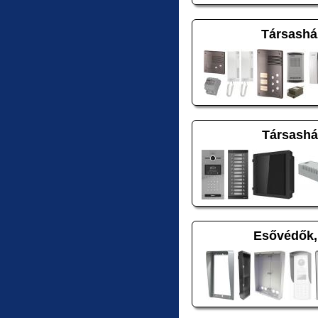
Társashá
Társashá
Esővédők,