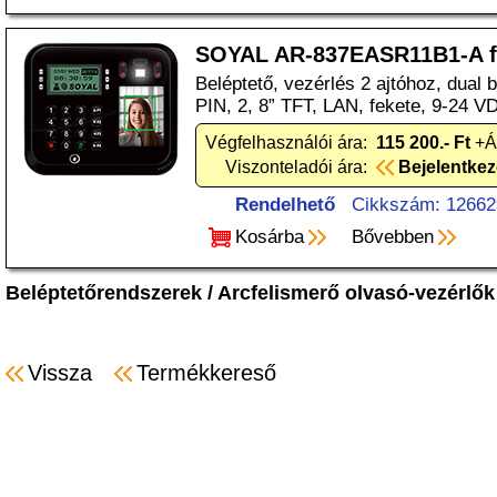
SOYAL AR-837EASR11B1-A f
Beléptető, vezérlés 2 ajtóhoz, dual 
PIN, 2, 8” TFT, LAN, fekete, 9-24 V
Végfelhasználói ára:
115 200.- Ft
+Á
Viszonteladói ára:
Bejelentke
Rendelhető
Cikkszám: 12662
Kosárba
Bővebben
Beléptetőrendszerek
/
Arcfelismerő olvasó-vezérlők
Vissza
Termékkereső