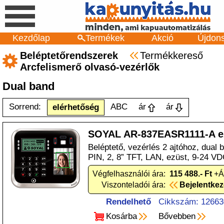
Kezdőlap
Termékek
Akció
Újdon
Beléptetőrendszerek
Termékkereső
Arcfelismerő olvasó-vezérlők
Dual band
Sorrend:
ABC
ár
ár
elérhetőség
SOYAL AR-837EASR1111-A e
Beléptető, vezérlés 2 ajtóhoz, dual 
PIN, 2, 8” TFT, LAN, ezüst, 9-24 VD
Végfelhasználói ára:
115 488.- Ft
+Á
Viszonteladói ára:
Bejelentke
Rendelhető
Cikkszám: 12663
Kosárba
Bővebben