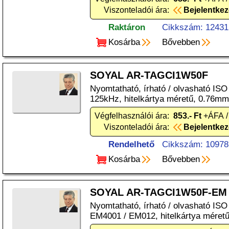
Viszonteladói ára:
Bejelentke
Raktáron
Cikkszám: 12431
Kosárba
Bővebben
SOYAL AR-TAGCI1W50F
Nyomtatható, írható / olvasható ISO
125kHz, hitelkártya méretű, 0.76mm
Végfelhasználói ára:
853.- Ft
+ÁFA /
Viszonteladói ára:
Bejelentke
Rendelhető
Cikkszám: 10978
Kosárba
Bővebben
SOYAL AR-TAGCI1W50F-EM
Nyomtatható, írható / olvasható ISO
EM4001 / EM012, hitelkártya méret