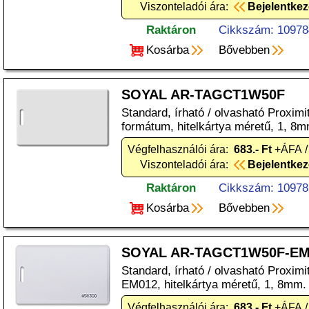
Viszonteladói ára:
Bejelentke
Raktáron
Cikkszám: 10978
Kosárba
Bővebben
SOYAL AR-TAGCT1W50F
Standard, írható / olvasható Proxim
formátum, hitelkártya méretű, 1, 8m
Végfelhasználói ára:
683.- Ft
+ÁFA /
Viszonteladói ára:
Bejelentke
Raktáron
Cikkszám: 10978
Kosárba
Bővebben
SOYAL AR-TAGCT1W50F-E
Standard, írható / olvasható Proxim
EM012, hitelkártya méretű, 1, 8mm.
Végfelhasználói ára:
683.- Ft
+ÁFA /