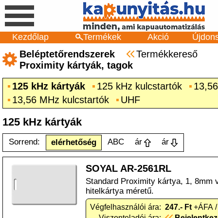
Kezdőlap
Termékek
Akció
Újdon
Beléptetőrendszerek
Termékkereső
Proximity kártyák, tagok
125 kHz kártyák
125 kHz kulcstartók
13,56
13,56 MHz kulcstartók
UHF
125 kHz kártyák
Sorrend:
ABC
ár
ár
elérhetőség
SOYAL AR-2561RL
Standard Proximity kártya, 1, 8mm
hitelkártya méretű.
Végfelhasználói ára:
247.- Ft
+ÁFA /
Viszonteladói ára:
Bejelentke