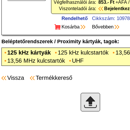
Végfelhasználói ára:
853.- Ft
+ÁFA /
Viszonteladói ára:
Bejelentke
Rendelhető
Cikkszám: 10978
Kosárba
Bővebben
Beléptetőrendszerek
/
Proximity kártyák, tagok
:
125 kHz kártyák
125 kHz kulcstartók
13,56
13,56 MHz kulcstartók
UHF
Vissza
Termékkereső