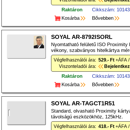
Raktáron
Cikkszám: 10143
Kosárba
Bővebben
SOYAL AR-8792ISORL
Nyomtatható felületű ISO Proximity
vékony, szabványos hitelkártya mér
Végfelhasználói ára:
529.- Ft
+ÁFA /
Viszonteladói ára:
Bejelentke
Raktáron
Cikkszám: 10143
Kosárba
Bővebben
SOYAL AR-TAGCT1R51
Standard, olvasható Proximity kárty
távolságú eszközökhöz, 125kHz.
Végfelhasználói ára:
418.- Ft
+ÁFA /