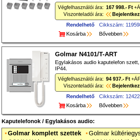
Végfelhasználói ára:
167 998.- Ft
+Á
Viszonteladói ára:
Bejelentke
Rendelhető
Cikkszám: 11959
Kosárba
Bővebben
Golmar N4101/T-ART
Egylakásos audio kaputelefon szett,
IP44.
Végfelhasználói ára:
94 937.- Ft
+ÁF
Viszonteladói ára:
Bejelentke
Rendelhető
Cikkszám: 12422
Kosárba
Bővebben
Kaputelefonok
/
Egylakásos audio
:
Golmar komplett szettek
Golmar kültériegy