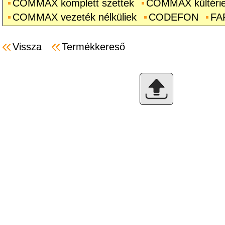
COMMAX komplett szettek
COMMAX kültéri
COMMAX vezeték nélküliek
CODEFON
FA
Vissza
Termékkereső