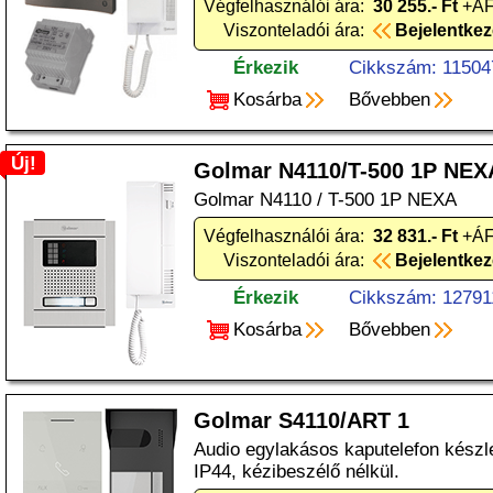
Végfelhasználói ára:
30 255.- Ft
+ÁF
Viszonteladói ára:
Bejelentke
Érkezik
Cikkszám: 11504
Kosárba
Bővebben
Új!
Golmar N4110/T-500 1P NEX
Golmar N4110 / T-500 1P NEXA
Végfelhasználói ára:
32 831.- Ft
+ÁF
Viszonteladói ára:
Bejelentke
Érkezik
Cikkszám: 12791
Kosárba
Bővebben
Golmar S4110/ART 1
Audio egylakásos kaputelefon készle
IP44, kézibeszélő nélkül.