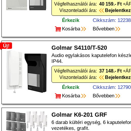
Végfelhasználói ára:
40 159.- Ft
+ÁF
Viszonteladói ára:
Bejelentke
Érkezik
Cikkszám: 12238
Kosárba
Bővebben
Új!
Golmar S4110/T-520
Audio egylakásos kaputelefon készle
IP44.
Végfelhasználói ára:
37 148.- Ft
+ÁF
Viszonteladói ára:
Bejelentke
Érkezik
Cikkszám: 12790
Kosárba
Bővebben
Golmar K6-201 GRF
6 darab kültéri egység, 6 kaputelefo
vezetékes, grafit.