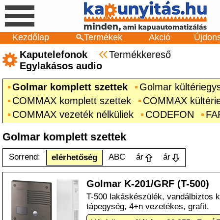
Kezdőlap
Termékek
Akció
Újdon
Kaputelefonok
Termékkereső
Egylakásos audio
Golmar komplett szettek
Golmar kültériegy
COMMAX komplett szettek
COMMAX kültéri
COMMAX vezeték nélküliek
CODEFON
FA
Golmar komplett szettek
Sorrend:
ABC
ár
ár
elérhetőség
Golmar K-201/GRF (T-500)
T-500 lakáskészülék, vandálbiztos k
tápegység, 4+n vezetékes, grafit.