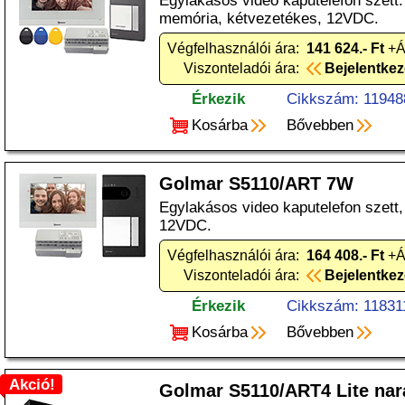
Egylakásos video kaputelefon szett. k
memória, kétvezetékes, 12VDC.
Végfelhasználói ára:
141 624.- Ft
+Á
Viszonteladói ára:
Bejelentke
Érkezik
Cikkszám: 11948
Kosárba
Bővebben
Golmar S5110/ART 7W
Egylakásos video kaputelefon szett,
12VDC.
Végfelhasználói ára:
164 408.- Ft
+Á
Viszonteladói ára:
Bejelentke
Érkezik
Cikkszám: 11831
Kosárba
Bővebben
Akció!
Golmar S5110/ART4 Lite na