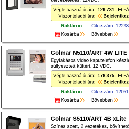
kétvezetékes, 12VDC.
Végfelhasználói ára:
129 731.- Ft
+Á
Viszonteladói ára:
Bejelentke
Raktáron
Cikkszám: 12238
Kosárba
Bővebben
Golmar N5110/ART 4W LITE
Egylakásos video kaputelefon készle
süllyesztett kültéri, 12 VDC.
Végfelhasználói ára:
178 375.- Ft
+Á
Viszonteladói ára:
Bejelentke
Raktáron
Cikkszám: 12051
Kosárba
Bővebben
Golmar S5110/ART 4B xLite
Színes szett, 2 vezetékes, bővíthető, 