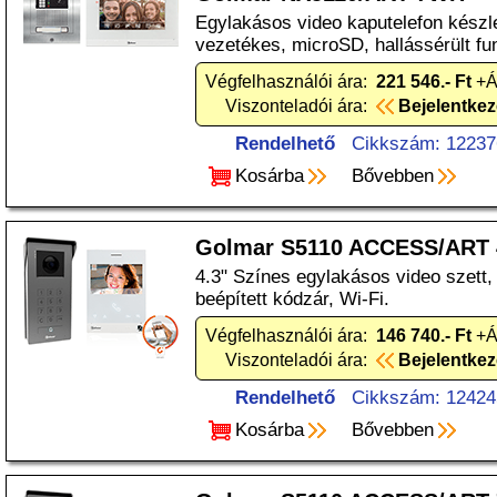
Egylakásos video kaputelefon készle
vezetékes, microSD, hallássérült fu
Végfelhasználói ára:
221 546.- Ft
+Á
Viszonteladói ára:
Bejelentke
Rendelhető
Cikkszám: 12237
Kosárba
Bővebben
Golmar S5110 ACCESS/ART
4.3" Színes egylakásos video szett
beépített kódzár, Wi-Fi.
Végfelhasználói ára:
146 740.- Ft
+Á
Viszonteladói ára:
Bejelentke
Rendelhető
Cikkszám: 12424
Kosárba
Bővebben