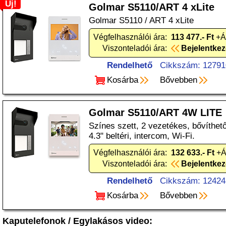
Új!
Golmar S5110/ART 4 xLite
Golmar S5110 / ART 4 xLite
Végfelhasználói ára:
113 477.- Ft
+Á
Viszonteladói ára:
Bejelentke
Rendelhető
Cikkszám: 12791
Kosárba
Bővebben
Golmar S5110/ART 4W LITE
Színes szett, 2 vezetékes, bővíthető, 
4.3" beltéri, intercom, Wi-Fi.
Végfelhasználói ára:
132 633.- Ft
+Á
Viszonteladói ára:
Bejelentke
Rendelhető
Cikkszám: 12424
Kosárba
Bővebben
Kaputelefonok
/
Egylakásos video
: