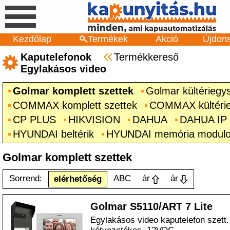
Kezdőlap
Termékek
Akció
Újdon
Kaputelefonok
Termékkereső
Egylakásos video
Golmar komplett szettek
Golmar kültériegy
COMMAX komplett szettek
COMMAX kültéri
CP PLUS
HIKVISION
DAHUA
DAHUA IP
HYUNDAI beltérik
HYUNDAI memória modul
Golmar komplett szettek
Sorrend:
ABC
ár
ár
elérhetőség
Golmar S5110/ART 7 Lite
Egylakásos video kaputelefon szett. k