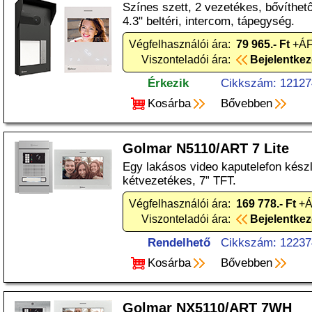
Színes szett, 2 vezetékes, bővíthető, 
4.3" beltéri, intercom, tápegység.
Végfelhasználói ára:
79 965.- Ft
+ÁF
Viszonteladói ára:
Bejelentke
Érkezik
Cikkszám: 12127
Kosárba
Bővebben
Golmar N5110/ART 7 Lite
Egy lakásos video kaputelefon kész
kétvezetékes, 7” TFT.
Végfelhasználói ára:
169 778.- Ft
+Á
Viszonteladói ára:
Bejelentke
Rendelhető
Cikkszám: 12237
Kosárba
Bővebben
Golmar NX5110/ART 7WH