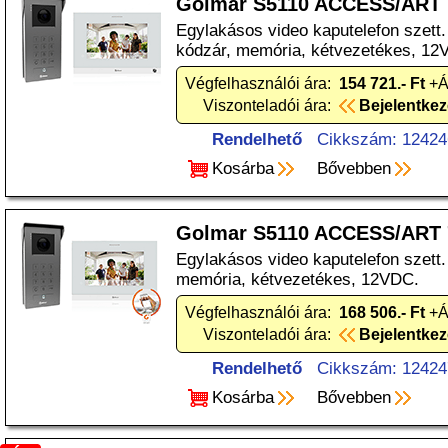
Golmar S5110 ACCESS/ART
Egylakásos video kaputelefon szett. k
kódzár, memória, kétvezetékes, 12
Végfelhasználói ára:
154 721.- Ft
+Á
Viszonteladói ára:
Bejelentke
Rendelhető
Cikkszám: 12424
Kosárba
Bővebben
Golmar S5110 ACCESS/ART
Egylakásos video kaputelefon szett.
memória, kétvezetékes, 12VDC.
Végfelhasználói ára:
168 506.- Ft
+Á
Viszonteladói ára:
Bejelentke
Rendelhető
Cikkszám: 12424
Kosárba
Bővebben