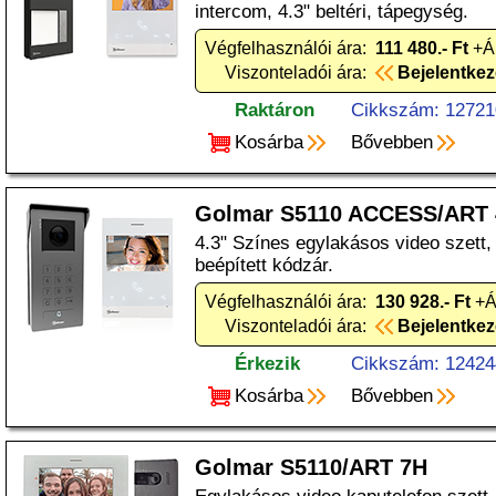
intercom, 4.3" beltéri, tápegység.
Végfelhasználói ára:
111 480.- Ft
+ÁF
Viszonteladói ára:
Bejelentke
Raktáron
Cikkszám: 12721
Kosárba
Bővebben
Golmar S5110 ACCESS/ART 
4.3" Színes egylakásos video szett
beépített kódzár.
Végfelhasználói ára:
130 928.- Ft
+Á
Viszonteladói ára:
Bejelentke
Érkezik
Cikkszám: 12424
Kosárba
Bővebben
Golmar S5110/ART 7H