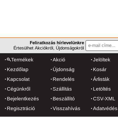
Feliratkozás hírlevelünkre
Értesülhet Akciókról, Újdonságokról
Termékek
Akció
Jelöltek
Kezdőlap
Újdonság
Kosár
Kapcsolat
Rendelés
Árlisták
Cégünkről
Szállítás
Letöltés
Bejelentkezés
Beszállító
CSV-XML
Regisztráció
Visszahívás
Adatvédés