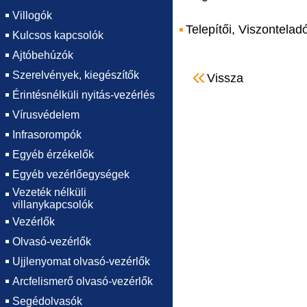
Villogók
Telepítői, Viszontelad
Kulcsos kapcsolók
Ajtóbehúzók
Szerelvények, kiegészítők
Vissza
Érintésnélküli nyitás-vezérlés
Vírusvédelem
Infrasorompók
Egyéb érzékelők
Egyéb vezérlőegységek
Vezeték nélküli
villanykapcsolók
Vezérlők
Olvasó-vezérlők
Ujjlenyomat olvasó-vezérlők
Arcfelismerő olvasó-vezérlők
Segédolvasók