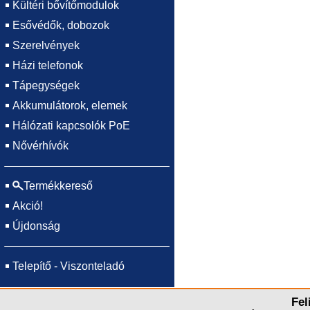
Kültéri bővítőmodulok
Esővédők, dobozok
Szerelvények
Házi telefonok
Tápegységek
Akkumulátorok, elemek
Hálózati kapcsolók PoE
Nővérhívók
Termékkereső
Akció!
Újdonság
Telepítő - Viszonteladó
Fel