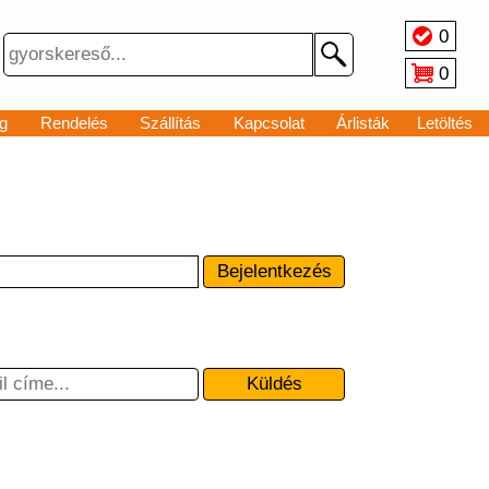
0
0
g
Rendelés
Szállítás
Kapcsolat
Árlisták
Letöltés