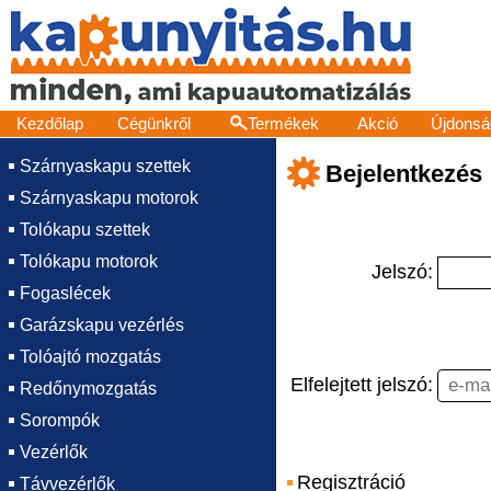
Kezdőlap
Cégünkről
Termékek
Akció
Újdonsá
Szárnyaskapu szettek
Bejelentkezés
Szárnyaskapu motorok
Tolókapu szettek
Tolókapu motorok
Jelszó:
Fogaslécek
Garázskapu vezérlés
Tolóajtó mozgatás
Elfelejtett jelszó:
Redőnymozgatás
Sorompók
Vezérlők
Regisztráció
Távvezérlők