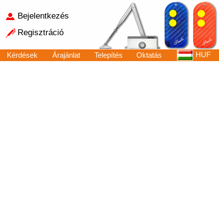
Bejelentkezés
Regisztráció
HUF
Kérdések
Árajánlat
Telepítés
Oktatás