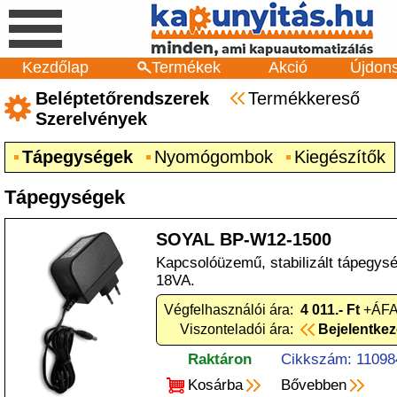
Kezdőlap
Termékek
Akció
Újdon
Beléptetőrendszerek
Termékkereső
Szerelvények
Tápegységek
Nyomógombok
Kiegészítők
Tápegységek
SOYAL BP-W12-1500
Kapcsolóüzemű, stabilizált tápegy
18VA.
Végfelhasználói ára:
4 011.- Ft
+ÁFA 
Viszonteladói ára:
Bejelentke
Raktáron
Cikkszám: 11098
Kosárba
Bővebben