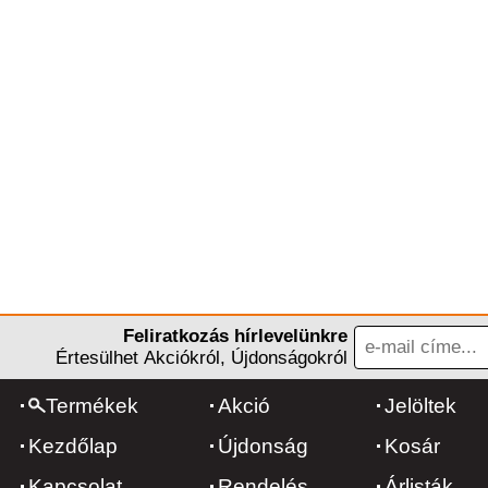
Feliratkozás hírlevelünkre
Értesülhet Akciókról, Újdonságokról
Termékek
Akció
Jelöltek
Kezdőlap
Újdonság
Kosár
Kapcsolat
Rendelés
Árlisták