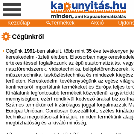
Kezdőlap
Termékek
Akció
Újdon
Cégünkről
Cégünk
1991
-ben alakult, több mint
35
éve tevékenyen je
kereskedelmi-üzleti életben. Elsősorban nagykereskedel
értékesítéssel foglalkozunk az épületautomatizálás, vag
riasztórendszerek, videotechnika, beléptetőrendszerek, 
műszertechnika, távközléstechnika és mindezek kiegész
területén. Kereskedelmi tevékenységünk az egész világra
kontinensről importálunk termékeket és Európa teljes terü
Kínálatunk legfontosabb termékeit közvetlenül a gyártókt
mennyiségben, ezért rendkívül kedvező árakat biztosítha
Számos termékünket kizárólagos joggal forgalmazzuk M
Európai Unióban. Gondosan összeállított, széles kínála
technikai megoldásokat kínáljuk, minden termékünk alapj
megbízhatóság és a kiváló minőség.