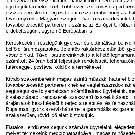
Jól szervezett viszonteladói hálózatunkon keresztül az 
eljuttatjuk termékeinket. Több ezer szerződéses partnerü
összes kereskedő cég és telepítő szakember megtalálható
tevékenykedik Magyarországon. Piaci részesedésünk fo
továbbértékesítő partnereink száma az Európai Unóiban i
érdekeltségünk egyre nő Európában is.
Kereskedelmi részlegünk gyorsan és optimálisan bonyolít
belföldi árumozgásokat. Jelentős raktárkészletünkből gyo
vásárlóinkat. Távoli partnereinknek is a lehető leghamara
számított 24 órán belül teljesítjük rendeléseit, teherautóin
futárcéggel, postával küldjük a termékeket.
Kiváló szakembereink magas szintű műszaki hátteret biz
továbbértékesítő partnereinknek és végfelhasználóknak e
segítségünkre folyamatosan számíthatnak ügyfeleink, me
kiválasztásától, rendszerek szakszerű összeállításától, j
árajánlatok készítésétől kiterjed a telepítési és felhaszná
Rugalmas, gyors szervizháttérrel a garanciális és garanciá
szakszerűen, rövid idő alatt biztosítjuk.
Fiatalos, lendületes cégünk számára ügyfeleink elégedet
melyet termékeink megbízhatóságával, magas minőségév