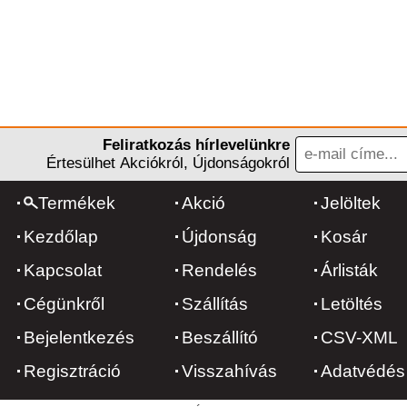
Feliratkozás hírlevelünkre
Értesülhet Akciókról, Újdonságokról
Termékek
Akció
Jelöltek
Kezdőlap
Újdonság
Kosár
Kapcsolat
Rendelés
Árlisták
Cégünkről
Szállítás
Letöltés
Bejelentkezés
Beszállító
CSV-XML
Regisztráció
Visszahívás
Adatvédés