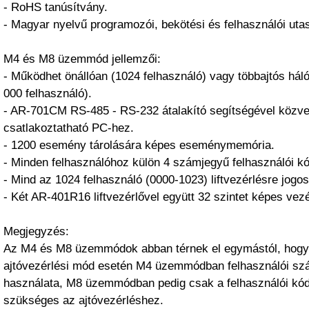
- RoHS tanúsítvány.
- Magyar nyelvű programozói, bekötési és felhasználói utas
M4 és M8 üzemmód jellemzői:
- Működhet önállóan (1024 felhasználó) vagy többajtós háló
000 felhasználó).
- AR-701CM RS-485 - RS-232 átalakító segítségével közvet
csatlakoztatható PC-hez.
- 1200 esemény tárolására képes eseménymemória.
- Minden felhasználóhoz külön 4 számjegyű felhasználói kó
- Mind az 1024 felhasználó (0000-1023) liftvezérlésre jogos
- Két AR-401R16 liftvezérlővel együtt 32 szintet képes vezé
Megjegyzés:
Az M4 és M8 üzemmódok abban térnek el egymástól, hogy
ajtóvezérlési mód esetén M4 üzemmódban felhasználói szá
használata, M8 üzemmódban pedig csak a felhasználói kód
szükséges az ajtóvezérléshez.