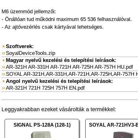
M6 üzemmód jellemzői:
- Önállóan tud működni maximum 65 536 felhasználóval.
- Az ajtóvezérlés csak kártyával lehetséges.
Szoftverek:
SoyalDeviceTools.zip
Magyar nyelvű kezelési és telepítési leírások:
AR-321H AR-331H AR-721H AR-725H AR-757H HU.pdf
SOYAL AR-321H,AR-331H,AR-721H,AR-725H,AR-757H H
Angol nyelvű kezelési és telepítési leírások:
AR-321H 721H 725H 757H EN.pdf
Leggyakrabban ezeket vásárolták a termékkel:
SIGNAL PS-128A (128-1)
SOYAL AR-721HV3-B