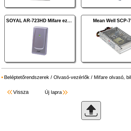
SOYAL AR-723HD Mifare ezüst
Mean Well SCP-7
Beléptetőrendszerek
/
Olvasó-vezérlők
/
Mifare olvasó, bi
Vissza
Új lapra