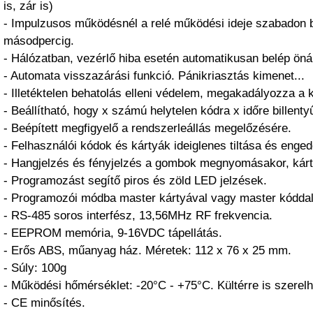
is, zár is)
- Impulzusos működésnél a relé működési ideje szabadon b
másodpercig.
- Hálózatban, vezérlő hiba esetén automatikusan belép öná
- Automata visszazárási funkció. Pánikriasztás kimenet...
- Illetéktelen behatolás elleni védelem, megakadályozza a 
- Beállítható, hogy x számú helytelen kódra x időre billenty
- Beépített megfigyelő a rendszerleállás megelőzésére.
- Felhasználói kódok és kártyák ideiglenes tiltása és enge
- Hangjelzés és fényjelzés a gombok megnyomásakor, kárt
- Programozást segítő piros és zöld LED jelzések.
- Programozói módba master kártyával vagy master kóddal
- RS-485 soros interfész, 13,56MHz RF frekvencia.
- EEPROM memória, 9-16VDC tápellátás.
- Erős ABS, műanyag ház. Méretek: 112 x 76 x 25 mm.
- Súly: 100g
- Működési hőmérséklet: -20°C - +75°C. Kültérre is szerelh
- CE minősítés.