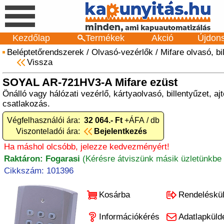
Kezdőlap
Termékek
Akció
Újdon
Beléptetőrendszerek
/
Olvasó-vezérlők
/
Mifare olvasó, bi
Vissza
SOYAL AR-721HV3-A Mifare ezüst
Önálló vagy hálózati vezérlő, kártyaolvasó, billentyűzet, aj
csatlakozás.
Végfelhasználói ára:
32 064.- Ft
+ÁFA / db
Viszonteladói ára:
Bejelentkezés
Ha máshol olcsóbb, jelezze kedvezményért!
Raktáron: Fogarasi
(Kérésre átviszünk másik üzletünkbe 
Cikkszám: 101396
Kosárba
Rendeléskü
Információkérés
Adatlapküld