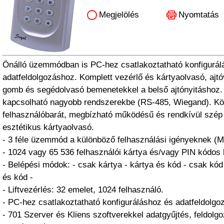
Megjelölés
Nyomtatás
Önálló üzemmódban is PC-hez csatlakoztatható konfigurál
adatfeldolgozáshoz. Komplett vezérlő és kártyaolvasó, ajtó
gomb és segédolvasó bemenetekkel a belső ajtónyitáshoz.
kapcsolható nagyobb rendszerekbe (RS-485, Wiegand). K
felhasználóbarát, megbízható működésű és rendkívül szép
esztétikus kártyaolvasó.
- 3 féle üzemmód a különböző felhasználási igényeknek (M
- 1024 vagy 65 536 felhasználói kártya és/vagy PIN kódos 
- Belépési módok: - csak kártya - kártya és kód - csak kód
és kód -
- Liftvezérlés: 32 emelet, 1024 felhasználó.
- PC-hez csatlakoztatható konfiguráláshoz és adatfeldolgo
- 701 Szerver és Kliens szoftverekkel adatgyűjtés, feldolg