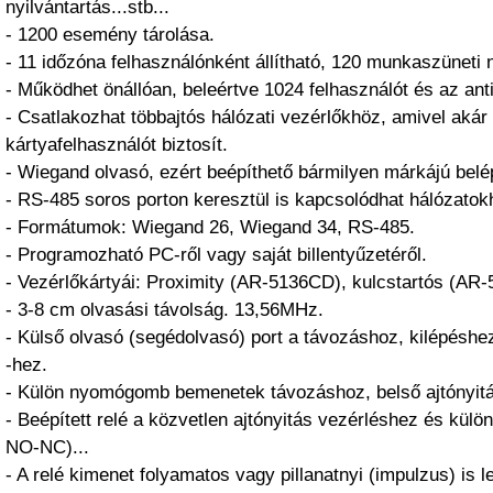
nyilvántartás...stb...
- 1200 esemény tárolása.
- 11 időzóna felhasználónként állítható, 120 munkaszüneti n
- Működhet önállóan, beleértve 1024 felhasználót és az ant
- Csatlakozhat többajtós hálózati vezérlőkhöz, amivel akár
kártyafelhasználót biztosít.
- Wiegand olvasó, ezért beépíthető bármilyen márkájú belé
- RS-485 soros porton keresztül is kapcsolódhat hálózatok
- Formátumok: Wiegand 26, Wiegand 34, RS-485.
- Programozható PC-ről vagy saját billentyűzetéről.
- Vezérlőkártyái: Proximity (AR-5136CD), kulcstartós (AR
- 3-8 cm olvasási távolság. 13,56MHz.
- Külső olvasó (segédolvasó) port a távozáshoz, kilépéshe
-hez.
- Külön nyomógomb bemenetek távozáshoz, belső ajtónyitá
- Beépített relé a közvetlen ajtónyitás vezérléshez és kül
NO-NC)...
- A relé kimenet folyamatos vagy pillanatnyi (impulzus) is 