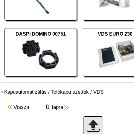
DASPI DOMINO 90751
VDS EURO 230
Kapuautomatizálás
/
Tolókapu szettek
/
VDS
Vissza
Új lapra