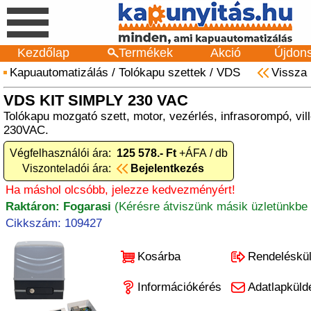
Kezdőlap
Termékek
Akció
Újdon
Kapuautomatizálás
/
Tolókapu szettek
/
VDS
Vissza
VDS KIT SIMPLY 230 VAC
Tolókapu mozgató szett, motor, vezérlés, infrasorompó, vil
230VAC.
Végfelhasználói ára:
125 578.- Ft
+ÁFA / db
Viszonteladói ára:
Bejelentkezés
Ha máshol olcsóbb, jelezze kedvezményért!
Raktáron: Fogarasi
(Kérésre átviszünk másik üzletünkbe 
Cikkszám: 109427
Kosárba
Rendeléskü
Információkérés
Adatlapküld