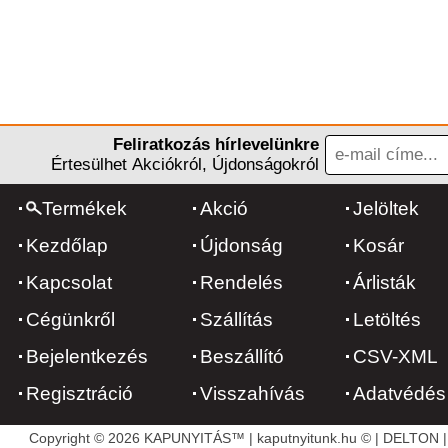
Feliratkozás hírlevelünkre
Értesülhet Akciókról, Újdonságokról
Termékek
Akció
Jelöltek
Kezdőlap
Újdonság
Kosár
Kapcsolat
Rendelés
Árlisták
Cégünkről
Szállítás
Letöltés
Bejelentkezés
Beszállító
CSV-XML
Regisztráció
Visszahívás
Adatvédés
Copyright © 2026 KAPUNYITÁS™ | kaputnyitunk.hu © | DELTON | 