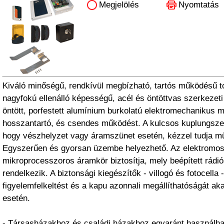
Megjelölés
Nyomtatás
Kiváló minőségű, rendkívül megbízható, tartós működésű to
nagyfokú ellenálló képességű, acél és öntöttvas szerkezeti
öntött, porfestett alumínium burkolatú elektromechanikus mo
hosszantartó, és csendes működést. A kulcsos kuplungszer
hogy vészhelyzet vagy áramszünet esetén, kézzel tudja mű
Egyszerűen és gyorsan üzembe helyezhető. Az elektromos
mikroprocesszoros áramkör biztosítja, mely beépített rád
rendelkezik. A biztonsági kiegészítők - villogó és fotocella -
figyelemfelkeltést és a kapu azonnali megállíthatóságát a
esetén.
- Társasházakhoz és családi házakhoz egyaránt használha