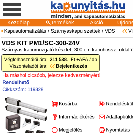
Kezdőlap
Termékek
Akció
Újdon
Kapuautomatizálás
/
Szárnyaskapu szettek
/
VDS
V
VDS KIT PM1/SC-300-24V
Szárnyas kapumozgató készlet, 300 cm kapuhossz, oldalf
Végfelhasználói ára:
211 538.- Ft
+ÁFA / db
Viszonteladói ára:
Bejelentkezés
Ha máshol olcsóbb, jelezze kedvezményért!
Rendelhető
Cikkszám: 119828
Kosárba
Rendeléskü
Információkérés
Adatlapküld
Megjelölés
Nyomtatás