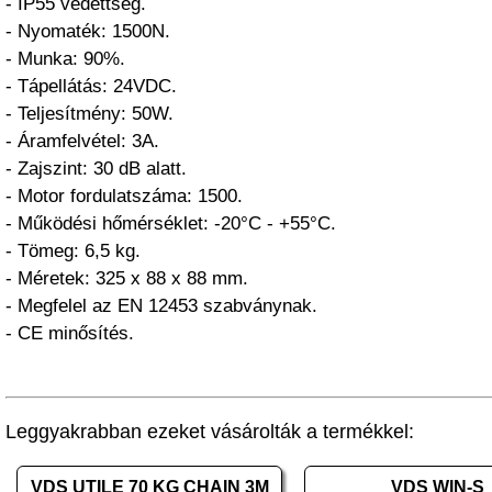
- IP55 védettség.
- Nyomaték: 1500N.
- Munka: 90%.
- Tápellátás: 24VDC.
- Teljesítmény: 50W.
- Áramfelvétel: 3A.
- Zajszint: 30 dB alatt.
- Motor fordulatszáma: 1500.
- Működési hőmérséklet: -20°C - +55°C.
- Tömeg: 6,5 kg.
- Méretek: 325 x 88 x 88 mm.
- Megfelel az EN 12453 szabványnak.
- CE minősítés.
Leggyakrabban ezeket vásárolták a termékkel:
VDS UTILE 70 KG CHAIN 3M
VDS WIN-S