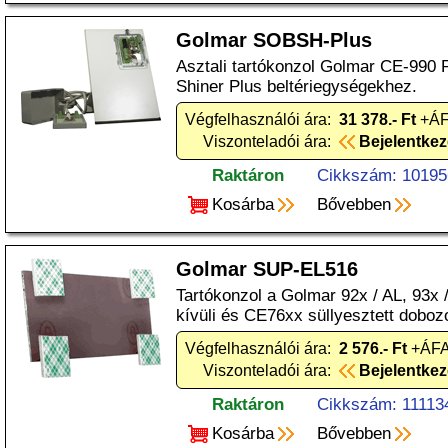
Golmar SOBSH-Plus
Asztali tartókonzol Golmar CE-990 
Shiner Plus beltériegységekhez.
Végfelhasználói ára:
31 378.- Ft
+ÁF
Viszonteladói ára:
Bejelentke
Raktáron
Cikkszám: 10195
Kosárba
Bővebben
Golmar SUP-EL516
Tartókonzol a Golmar 92x / AL, 93x /
kívüli és CE76xx süllyesztett doboz
Végfelhasználói ára:
2 576.- Ft
+ÁFA
Viszonteladói ára:
Bejelentke
Raktáron
Cikkszám: 11113
Kosárba
Bővebben