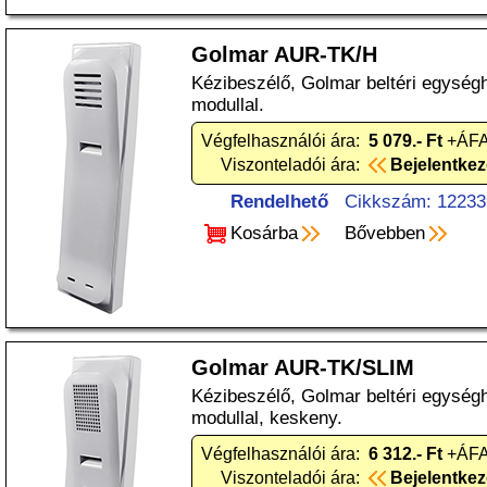
Golmar AUR-TK/H
Kézibeszélő, Golmar beltéri egységh
modullal.
Végfelhasználói ára:
5 079.- Ft
+ÁFA
Viszonteladói ára:
Bejelentke
Rendelhető
Cikkszám: 12233
Kosárba
Bővebben
Golmar AUR-TK/SLIM
Kézibeszélő, Golmar beltéri egységh
modullal, keskeny.
Végfelhasználói ára:
6 312.- Ft
+ÁFA
Viszonteladói ára:
Bejelentke