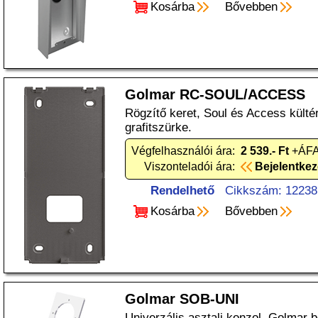
Kosárba
Bővebben
Golmar RC-SOUL/ACCESS
Rögzítő keret, Soul és Access külté
grafitszürke.
Végfelhasználói ára:
2 539.- Ft
+ÁFA
Viszonteladói ára:
Bejelentke
Rendelhető
Cikkszám: 12238
Kosárba
Bővebben
Golmar SOB-UNI
Univerzális asztali konzol, Golmar 