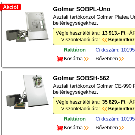
Akció!
Golmar SOBPL-Uno
Asztali tartókonzol Golmar Platea 
beltériegységekhez.
Végfelhasználói ára:
13 913.- Ft
+ÁF
Viszonteladói ára:
Bejelentke
Raktáron
Cikkszám: 10195
Kosárba
Bővebben
Golmar SOBSH-562
Asztali tartókonzol Golmar CE-990 
beltériegységekhez.
Végfelhasználói ára:
35 829.- Ft
+ÁF
Viszonteladói ára:
Bejelentke
Raktáron
Cikkszám: 10195
Kosárba
Bővebben