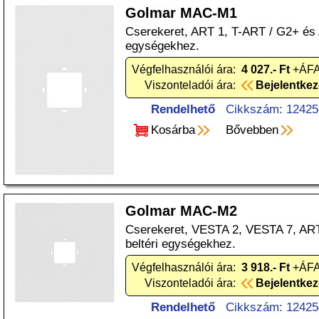
Golmar MAC-M1
Cserekeret, ART 1, T-ART / G2+ és 
egységekhez.
Végfelhasználói ára:
4 027.- Ft
+ÁFA
Viszonteladói ára:
Bejelentke
Rendelhető
Cikkszám: 12425
Kosárba
Bővebben
Golmar MAC-M2
Cserekeret, VESTA 2, VESTA 7, ART
beltéri egységekhez.
Végfelhasználói ára:
3 918.- Ft
+ÁFA
Viszonteladói ára:
Bejelentke
Rendelhető
Cikkszám: 12425