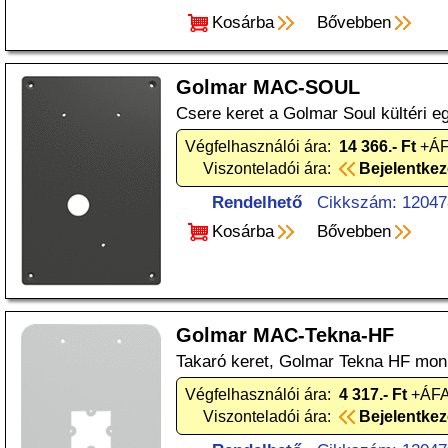
Kosárba
Bővebben
Golmar MAC-SOUL
Csere keret a Golmar Soul kültéri 
Végfelhasználói ára:
14 366.- Ft
+ÁF
Viszonteladói ára:
Bejelentke
Rendelhető
Cikkszám: 12047
Kosárba
Bővebben
Golmar MAC-Tekna-HF
Takaró keret, Golmar Tekna HF mon
Végfelhasználói ára:
4 317.- Ft
+ÁFA
Viszonteladói ára:
Bejelentke