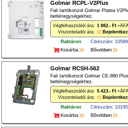
Golmar RCPL-V2Plus
Fali tartókonzol Golmar Platea V2Pl
beltériegységekhez.
Végfelhasználói ára:
1 982.- Ft
+ÁFA
Viszonteladói ára:
Bejelentke
Raktáron
Cikkszám: 10589
Kosárba
Bővebben
Golmar RCSH-562
Fali tartókonzol Golmar CE-990 Plus
beltériegységekhez.
Végfelhasználói ára:
5 423.- Ft
+ÁFA
Viszonteladói ára:
Bejelentke
Raktáron
Cikkszám: 10195
Kosárba
Bővebben