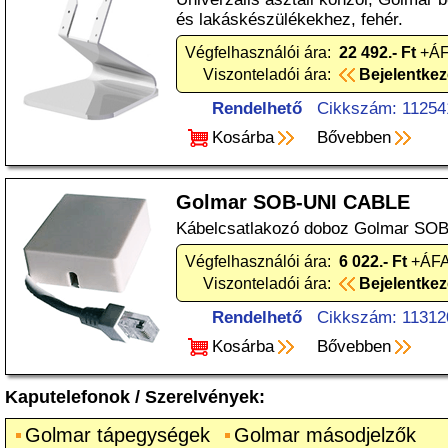
és lakáskészülékekhez, fehér.
Végfelhasználói ára:
22 492.- Ft
+ÁF
Viszonteladói ára:
Bejelentke
Rendelhető
Cikkszám: 11254
Kosárba
Bővebben
Golmar SOB-UNI CABLE
Kábelcsatlakozó doboz Golmar SOB
Végfelhasználói ára:
6 022.- Ft
+ÁFA
Viszonteladói ára:
Bejelentke
Rendelhető
Cikkszám: 11312
Kosárba
Bővebben
Kaputelefonok
/
Szerelvények
:
Golmar tápegységek
Golmar másodjelzők