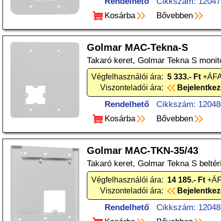
Rendelhető
Cikkszám: 12047
Kosárba
Bővebben
Golmar MAC-Tekna-S
Takaró keret, Golmar Tekna S monit
Végfelhasználói ára:
5 333.- Ft
+ÁFA
Viszonteladói ára:
Bejelentke
Rendelhető
Cikkszám: 12048
Kosárba
Bővebben
Golmar MAC-TKN-35/43
Takaró keret, Golmar Tekna S belté
Végfelhasználói ára:
14 185.- Ft
+ÁF
Viszonteladói ára:
Bejelentke
Rendelhető
Cikkszám: 12048