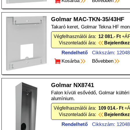
Kosárba
Bővebben
Golmar MAC-TKN-35/43HF
Takaró keret, Golmar Tekna HF moni
Végfelhasználói ára:
12 081.- Ft
+ÁF
Viszonteladói ára:
Bejelentke
Rendelhető
Cikkszám: 12048
Kosárba
Bővebben
Golmar NX8741
Falon kívüli esővédő, Golmar kültér
alumínium.
Végfelhasználói ára:
109 014.- Ft
+Á
Viszonteladói ára:
Bejelentke
Rendelhető
Cikkszám: 12048