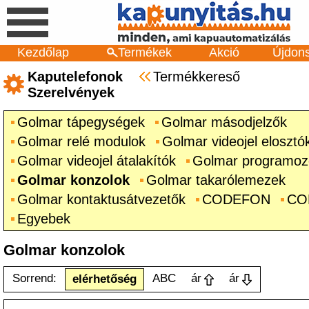
Kezdőlap
Termékek
Akció
Újdon
Kaputelefonok
Termékkereső
Szerelvények
Golmar tápegységek
Golmar másodjelzők
Golmar relé modulok
Golmar videojel elosztó
Golmar videojel átalakítók
Golmar programozó
Golmar konzolok
Golmar takarólemezek
Golmar kontaktusátvezetők
CODEFON
CO
Egyebek
Golmar konzolok
Sorrend:
ABC
ár
ár
elérhetőség