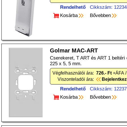
Rendelhető
Cikkszám: 12234
Kosárba
Bővebben
Golmar MAC-ART
Cserekeret, T ART és ART 1 beltéri
225 x 5, 5 mm.
Végfelhasználói ára:
726.- Ft
+ÁFA /
Viszonteladói ára:
Bejelentke
Rendelhető
Cikkszám: 12237
Kosárba
Bővebben