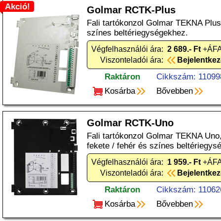
Akció!
Golmar RCTK-Plus
Fali tartókonzol Golmar TEKNA Plus
színes beltériegységekhez.
Végfelhasználói ára:
2 689.- Ft
+ÁFA
Viszonteladói ára:
Bejelentke
Raktáron
Cikkszám: 11099
Kosárba
Bővebben
Golmar RCTK-Uno
Fali tartókonzol Golmar TEKNA Un
fekete / fehér és színes beltériegys
Végfelhasználói ára:
1 959.- Ft
+ÁFA
Viszonteladói ára:
Bejelentke
Raktáron
Cikkszám: 11062
Kosárba
Bővebben