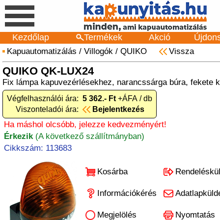
Kezdőlap
Termékek
Akció
Újdon
Kapuautomatizálás
/
Villogók
/
QUIKO
Vissza
QUIKO QK-LUX24
Fix lámpa kapuvezérlésekhez, narancssárga búra, fekete 
Végfelhasználói ára:
5 362.- Ft
+ÁFA / db
Viszonteladói ára:
Bejelentkezés
Ha máshol olcsóbb, jelezze kedvezményért!
Érkezik
(A következő szállítmányban)
Cikkszám: 113683
Kosárba
Rendeléskü
Információkérés
Adatlapküld
Megjelölés
Nyomtatás