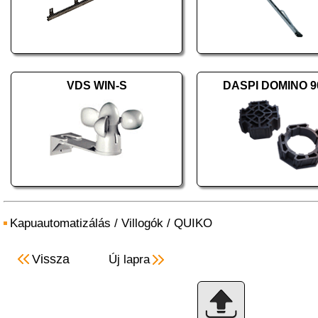
VDS WIN-S
DASPI DOMINO 9
Kapuautomatizálás
/
Villogók
/
QUIKO
Vissza
Új lapra