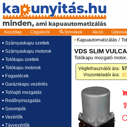
Kezdőlap
Cégünkről
Termékek
Akció
Újdonsá
Kapuautomatizálás
/
To
Szárnyaskapu szettek
VDS SLIM VULCA
Szárnyaskapu motorok
Tolókapu mozgató motor,
Tolókapu szettek
Tolókapu motorok
Végfelhasználói ára:
57
Viszonteladói ára:
Fogaslécek
Garázskapu vezérlés
Tolóajtó mozgatás
Redőnymozgatás
Sorompók
Vezérlők
Távvezérlők