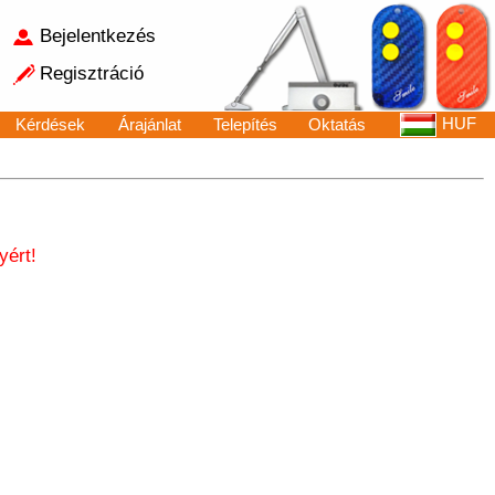
Bejelentkezés
Regisztráció
HUF
Kérdések
Árajánlat
Telepítés
Oktatás
yért!