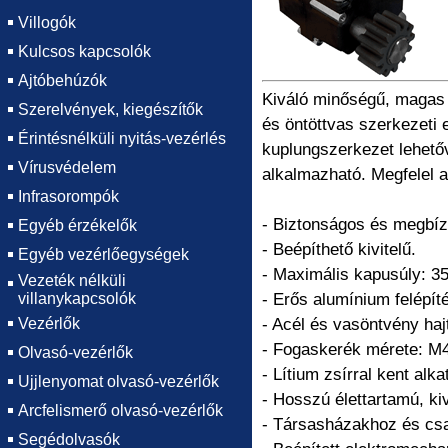
Villogók
Kulcsos kapcsolók
Ajtóbehúzók
Kiváló minőségű, magas 
Szerelvények, kiegészítők
és öntöttvas szerkezeti
Érintésnélküli nyitás-vezérlés
kuplungszerkezet lehető
Vírusvédelem
alkalmazható. Megfelel a
Infrasorompók
- Biztonságos és megbíz
Egyéb érzékelők
- Beépíthető kivitelű.
Egyéb vezérlőegységek
- Maximális kapusúly: 3
Vezeték nélküli
villanykapcsolók
- Erős alumínium felépít
Vezérlők
- Acél és vasöntvény ha
- Fogaskerék mérete: M
Olvasó-vezérlők
- Lítium zsírral kent al
Ujjlenyomat olvasó-vezérlők
- Hosszú élettartamú, ki
Arcfelismerő olvasó-vezérlők
- Társasházakhoz és csa
Segédolvasók