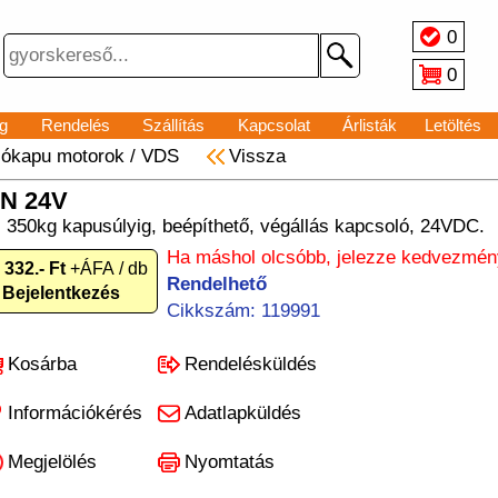
0
0
g
Rendelés
Szállítás
Kapcsolat
Árlisták
Letöltés
lókapu motorok
/
VDS
Vissza
N 24V
 350kg kapusúlyig, beépíthető, végállás kapcsoló, 24VDC.
Ha máshol olcsóbb, jelezze kedvezmén
 332.- Ft
+ÁFA / db
Rendelhető
Bejelentkezés
Cikkszám: 119991
Kosárba
Rendelésküldés
Információkérés
Adatlapküldés
Megjelölés
Nyomtatás