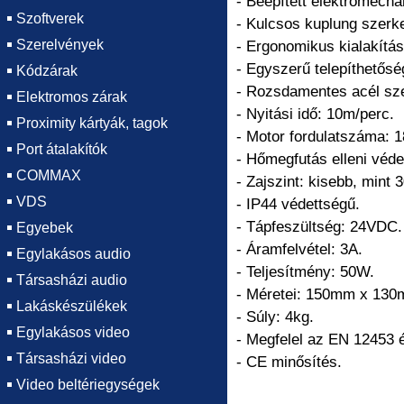
- Beépített elektromecha
Szoftverek
- Kulcsos kuplung szerke
Szerelvények
- Ergonomikus kialakítás
- Egyszerű telepíthetősé
Kódzárak
- Rozsdamentes acél sze
Elektromos zárak
- Nyitási idő: 10m/perc.
Proximity kártyák, tagok
- Motor fordulatszáma: 1
Port átalakítók
- Hőmegfutás elleni véd
COMMAX
- Zajszint: kisebb, mint 
VDS
- IP44 védettségű.
- Tápfeszültség: 24VDC.
Egyebek
- Áramfelvétel: 3A.
Egylakásos audio
- Teljesítmény: 50W.
Társasházi audio
- Méretei: 150mm x 13
Lakáskészülékek
- Súly: 4kg.
Egylakásos video
- Megfelel az EN 12453
Társasházi video
- CE minősítés.
Video beltériegységek