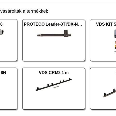
ásárolták a termékkel:
00
PROTECO Leader-3TI/DX-New jobbos
VDS KIT 
-8N
VDS CRM2 1 m