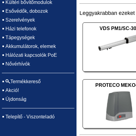
Kültéri bővítőmodulok
Esővédők, dobozok
Leggyakrabban ezeket v
Szerelvények
VDS PM1/SC-3
Házi telefonok
Tápegységek
Akkumulátorok, elemek
Hálózati kapcsolók PoE
Nővérhívók
Termékkereső
PROTECO MEKO
Akció!
Újdonság
Telepítő - Viszonteladó