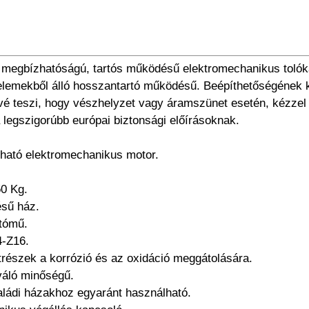
megbízhatóságú, tartós működésű elektromechanikus tolóka
 elemekből álló hosszantartó működésű. Beépíthetőségének k
vé teszi, hogy vészhelyzet vagy áramszünet esetén, kézzel 
 legszigorúbb európai biztonsági előírásoknak.
ható elektromechanikus motor.
50 Kg.
ésű ház.
jtómű.
4-Z16.
katrészek a korrózió és az oxidáció meggátolására.
váló minőségű.
ládi házakhoz egyaránt használható.