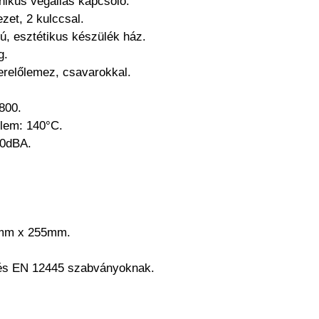
nikus végállás kapcsoló.
zet, 2 kulccsal.
ú, esztétikus készülék ház.
g.
relőlemez, csavarokkal.
800.
elem: 140°C.
30dBA.
0mm x 255mm.
 és EN 12445 szabványoknak.