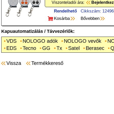
Viszonteladói ára:
Bejelentke
Rendelhető
Cikkszám: 12496
Kosárba
Bővebben
Kapuautomatizálás
/
Távvezérlők
:
VDS
NOLOGO adók
NOLOGO vevők
NO
EDS
Tecno
GG
Tx
Satel
Berasec
Q
Vissza
Termékkereső