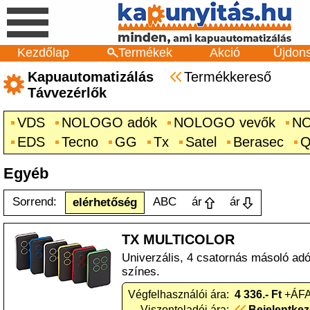
Kezdőlap
Termékek
Akció
Újdon
Kapuautomatizálás
Termékkereső
Távvezérlők
VDS
NOLOGO adók
NOLOGO vevők
NO
EDS
Tecno
GG
Tx
Satel
Berasec
Q
Egyéb
Sorrend:
ABC
ár
ár
elérhetőség
TX MULTICOLOR
Univerzális, 4 csatornás másoló ad
színes.
Végfelhasználói ára:
4 336.- Ft
+ÁFA
Viszonteladói ára:
Bejelentke