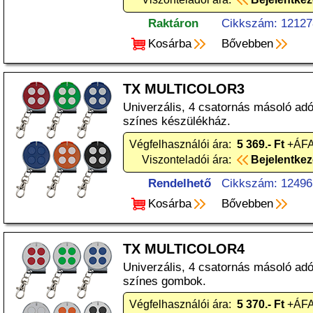
Raktáron
Cikkszám: 12127
Kosárba
Bővebben
TX MULTICOLOR3
Univerzális, 4 csatornás másoló ad
színes készülékház.
Végfelhasználói ára:
5 369.- Ft
+ÁFA
Viszonteladói ára:
Bejelentke
Rendelhető
Cikkszám: 12496
Kosárba
Bővebben
TX MULTICOLOR4
Univerzális, 4 csatornás másoló ad
színes gombok.
Végfelhasználói ára:
5 370.- Ft
+ÁFA