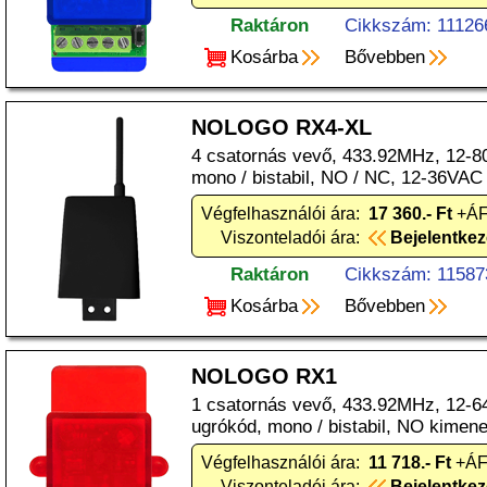
Raktáron
Cikkszám: 11126
Kosárba
Bővebben
NOLOGO RX4-XL
4 csatornás vevő, 433.92MHz, 12-80
mono / bistabil, NO / NC, 12-36VAC
Végfelhasználói ára:
17 360.- Ft
+ÁF
Viszonteladói ára:
Bejelentke
Raktáron
Cikkszám: 11587
Kosárba
Bővebben
NOLOGO RX1
1 csatornás vevő, 433.92MHz, 12-64b
ugrókód, mono / bistabil, NO kimene
Végfelhasználói ára:
11 718.- Ft
+ÁFA
Viszonteladói ára:
Bejelentke