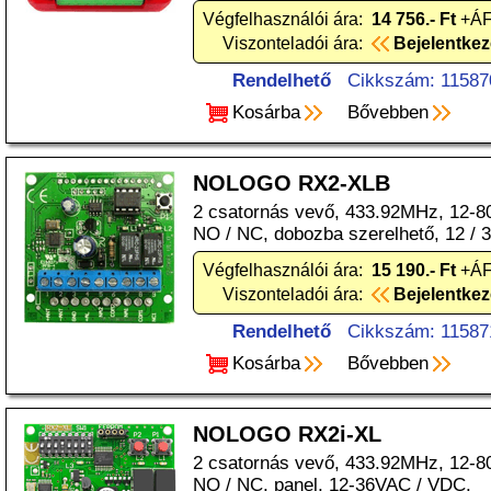
Végfelhasználói ára:
14 756.- Ft
+ÁF
Viszonteladói ára:
Bejelentke
Rendelhető
Cikkszám: 11587
Kosárba
Bővebben
NOLOGO RX2-XLB
2 csatornás vevő, 433.92MHz, 12-80
NO / NC, dobozba szerelhető, 12 /
Végfelhasználói ára:
15 190.- Ft
+ÁF
Viszonteladói ára:
Bejelentke
Rendelhető
Cikkszám: 11587
Kosárba
Bővebben
NOLOGO RX2i-XL
2 csatornás vevő, 433.92MHz, 12-80
NO / NC, panel, 12-36VAC / VDC.