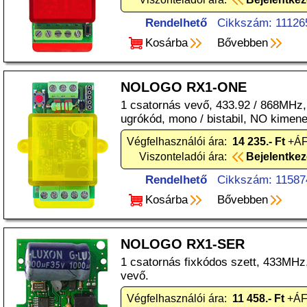
Rendelhető
Cikkszám: 11126
Kosárba
Bővebben
NOLOGO RX1-ONE
1 csatornás vevő, 433.92 / 868MHz, 1
ugrókód, mono / bistabil, NO kimene
Végfelhasználói ára:
14 235.- Ft
+ÁF
Viszonteladói ára:
Bejelentke
Rendelhető
Cikkszám: 11587
Kosárba
Bővebben
NOLOGO RX1-SER
1 csatornás fixkódos szett, 433MH
vevő.
Végfelhasználói ára:
11 458.- Ft
+ÁFA