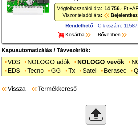
Végfelhasználói ára:
14 756.- Ft
+ÁF
Viszonteladói ára:
Bejelentke
Rendelhető
Cikkszám: 11587
Kosárba
Bővebben
Kapuautomatizálás
/
Távvezérlők
:
VDS
NOLOGO adók
NOLOGO vevők
N
EDS
Tecno
GG
Tx
Satel
Berasec
Q
Vissza
Termékkereső