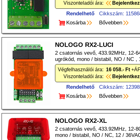
Viszonteladói ára:
Bejelentke
Rendelhető
Cikkszám: 11586
Kosárba
Bővebben
NOLOGO RX2-LUCI
2 csatornás vevő, 433.92MHz, 12-64b
ugrókód, mono / bistabil, NO / NC ,
Végfelhasználói ára:
16 058.- Ft
+ÁF
Viszonteladói ára:
Bejelentke
Rendelhető
Cikkszám: 12398
Kosárba
Bővebben
NOLOGO RX2-XL
2 csatornás vevő, 433.92MHz, 12-80
mono / bistabil, NO / NC, 12 / 36VA