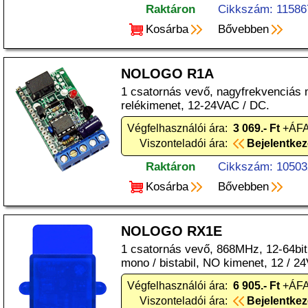
Raktáron
Cikkszám: 11586
Kosárba
Bővebben
NOLOGO R1A
1 csatornás vevő, nagyfrekvenciás 
relékimenet, 12-24VAC / DC.
Végfelhasználói ára:
3 069.- Ft
+ÁFA
Viszonteladói ára:
Bejelentke
Raktáron
Cikkszám: 10503
Kosárba
Bővebben
NOLOGO RX1E
1 csatornás vevő, 868MHz, 12-64bit
mono / bistabil, NO kimenet, 12 / 2
Végfelhasználói ára:
6 905.- Ft
+ÁFA
Viszonteladói ára:
Bejelentke