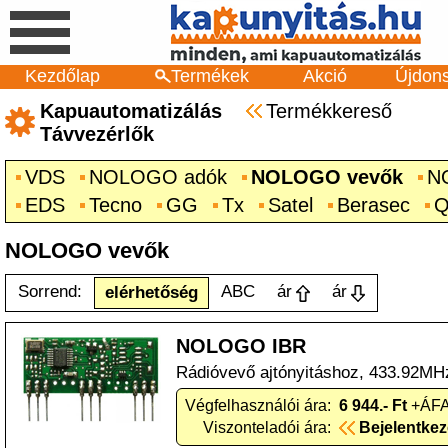
Kezdőlap
Termékek
Akció
Újdon
Kapuautomatizálás
Termékkereső
Távvezérlők
VDS
NOLOGO adók
NOLOGO vevők
N
EDS
Tecno
GG
Tx
Satel
Berasec
Q
NOLOGO vevők
Sorrend:
ABC
ár
ár
elérhetőség
NOLOGO IBR
Rádióvevő ajtónyitáshoz, 433.92MH
Végfelhasználói ára:
6 944.- Ft
+ÁFA
Viszonteladói ára:
Bejelentke